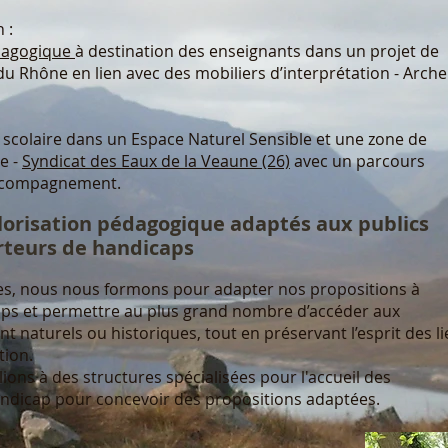
 :
édagogique
à destination des enseignants dans un projet de
du Rhône en lien avec des mobiliers d’interprétation - Arche
 scolaire dans un Espace Naturel Sensible et une zone de
e -
Syndicat des Eaux de la Veaune (26)
avec un parcours
’accompagnement.
lorisation pédagogique adaptés aux publics
rteurs de handicaps
es, nous nous formons pour adapter nos propositions à
aps et permettre au plus grand nombre d’accéder aux
nt naturels ou historiques, tout en préservant l’esprit des l
tion.
lions à des structures spécialisées pour l'accueil des
ndicap pour concevoir des propositions adaptées.