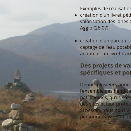
Exemples de réalisation
création d’un livret p
valorisation des lônes 
Agglo (26-07)
création d’un parcours
captage de l’eau potabl
adapté et un livret d
Des projets de va
spécifiques et po
Depuis plusieurs anné
l’ensemble des handic
patrimoines, qu’ils soie
des sites et leur protec
Si besoin, nous nous al
personnes ayant un ha