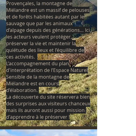
Provençales, la montagne de
Miélandre est un massif de pelouses
et de forêts habitées autant par le
sauvage que par les animaux
d’alpage depuis des générations… Ici
les acteurs veulent protéger,
préserver la vie et maintenir la
quiétude des lieux et l’équilibre de
ces activités.
L’accompagnement du plan
d'interprétation de l’Espace Naturel
Sensible de la montagne de
Miélandre est en cours
d’élaboration.
La découverte du site réservera bien
des surprises aux visiteurs chanceux
mais ils auront aussi pour mission
d'apprendre à le préserver !