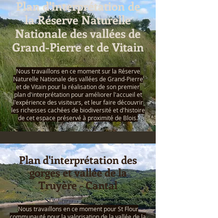
Plan d'interprétation de
la Réserve Naturelle
Nationale des vallées de
Grand-Pierre et de Vitain
Nous travaillons en ce moment sur la Réserve
Naturelle Nationale des vallées de Grand-Pierre
et de Vitain pour la réalisation de son premier
plan d'interprétation pour améliorer l'accueil et
l'expérience des visiteurs, et leur faire découvrir
les richesses cachées de biodiversité et d'histoire
de cet espace préservé à proximité de Blois.
Plan d'interprétation des
gorges et vallée de la
Truyère - Cantal
Nous travaillons en ce moment pour St Flour
communauté pour la valorisation de la vallée de la