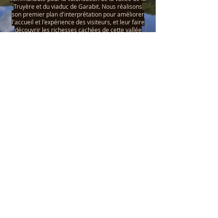
Truyère et du viaduc de Garabit. Nous réalisons
son
premier plan d'interprétation pour améliorer
l'accueil et l'expérience des visiteurs, et leur faire
découvrir les richesses cachées de cette vallée
mystérieuse et parfois inaccessible.
Contact
cairn.interpretation@gmail.com
helenepuzin@gmail.com
Cairn Interprétation
c/o Pollen-Scop
Catherine Cayre
06 71 14 27
22
Hélène Puzin
06 82 43 87 56